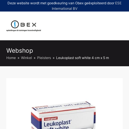
Deze website wordt met goedkeuring van Obex geëxploiteerd door
ESE
International BV
O
Mo
M
Webshop
Home
»
Winkel
»
Pleisters
»
Leukoplast soft white 4 cm x 5 m