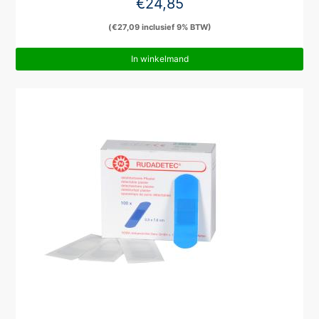
€
24,85
(
€
27,09
inclusief 9% BTW)
In winkelmand