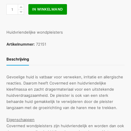
Leukoplast
IN WINKELMAND
soft
white
4
cm
Huidvriendelijke wondpleisters
x
5
Artikelnummer:
72151
m
aantal
Beschrijving
Gevoelige huid is vatbaar voor verweken, irritatie en allergische
reacties. Daarom heeft Covermed een huidvriendelijke
kleefmassa en zacht dragermateriaal voor een uitstekende
huidverdraagzaamheid. De pleister is ook van een sterk
behaarde huid gemakkelijk te verwijderen door de pleister
langzaam met de groeirichting van de haren mee te trekken.
Eigenschappen
Covermed wondpleisters zijn huidvriendelijk en worden dan ook