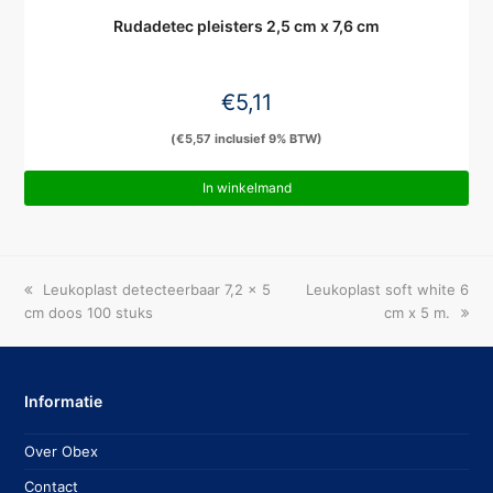
Rudadetec pleisters 2,5 cm x 7,6 cm
€
5,11
(
€
5,57
inclusief 9% BTW)
In winkelmand
previous
next
Leukoplast detecteerbaar 7,2 x 5
Leukoplast soft white 6
post:
post:
cm doos 100 stuks
cm x 5 m.
Informatie
Over Obex
Contact