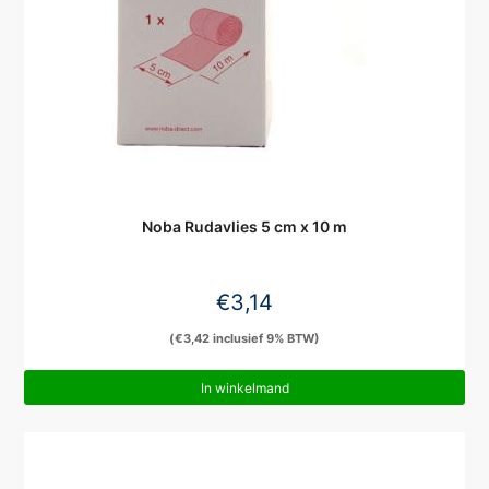
Noba Rudavlies 5 cm x 10 m
€
3,14
(
€
3,42
inclusief 9% BTW)
In winkelmand