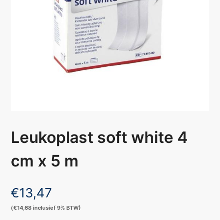
Leukoplast soft white 4
cm x 5 m
€
13,47
(
€
14,68
inclusief 9% BTW)