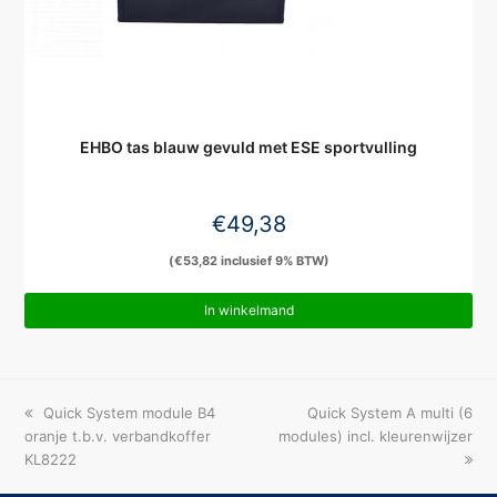
EHBO tas blauw gevuld met ESE sportvulling
€
49,38
(
€
53,82
inclusief 9% BTW)
In winkelmand
previous
next
Quick System module B4
Quick System A multi (6
post:
post:
oranje t.b.v. verbandkoffer
modules) incl. kleurenwijzer
KL8222