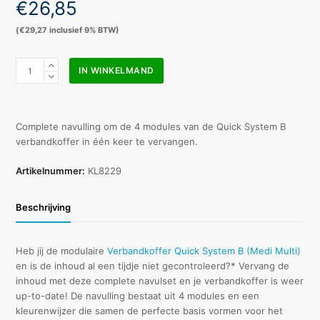
€
26,85
(
€
29,27
inclusief 9% BTW)
Quick
IN WINKELMAND
System
B
navulling
(4
Complete navulling om de 4 modules van de Quick System B
modules)
verbandkoffer in één keer te vervangen.
inclusief
kleurenwijzer
Artikelnummer:
KL8229
aantal
Beschrijving
Heb jij de modulaire
Verbandkoffer Quick System B (Medi Multi)
en is de inhoud al een tijdje niet gecontroleerd?* Vervang de
inhoud met deze complete navulset en je verbandkoffer is weer
up-to-date! De navulling bestaat uit 4 modules en een
kleurenwijzer die samen de perfecte basis vormen voor het