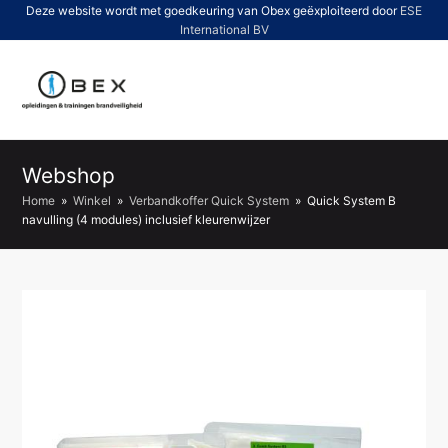
Deze website wordt met goedkeuring van Obex geëxploiteerd door
ESE
International BV
O
Mo
M
Webshop
Home
»
Winkel
»
Verbandkoffer Quick System
»
Quick System B
navulling (4 modules) inclusief kleurenwijzer