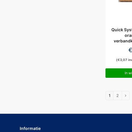
Quick Sys
oran
verbandk
(
€
3,07
in
In w
1
2
Informatie