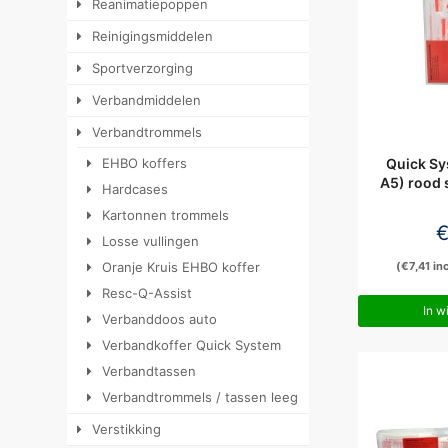
Reanimatiepoppen
Reinigingsmiddelen
Sportverzorging
Verbandmiddelen
Verbandtrommels
EHBO koffers
Quick Sy
A5) rood 
Hardcases
Kartonnen trommels
Losse vullingen
Oranje Kruis EHBO koffer
(
€
7,41
inc
Resc-Q-Assist
In w
Verbanddoos auto
Verbandkoffer Quick System
Verbandtassen
Verbandtrommels / tassen leeg
Verstikking