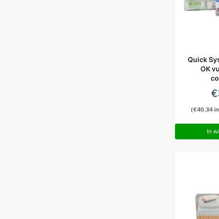
Quick Sy
OK vu
co
€
(
€
40,34
in
In w