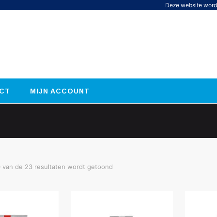
Deze website word
CT
MIJN ACCOUNT
0 van de 23 resultaten wordt getoond