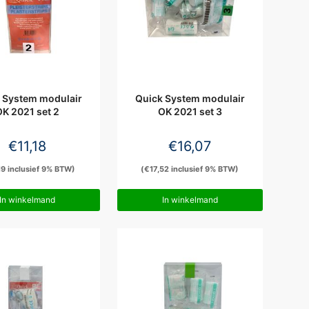
 System modulair
Quick System modulair
K 2021 set 2
OK 2021 set 3
€
11,18
€
16,07
19
inclusief 9% BTW)
(
€
17,52
inclusief 9% BTW)
In winkelmand
In winkelmand