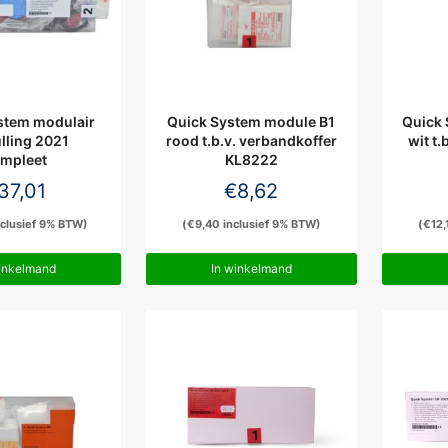
stem modulair
Quick System module B1
Quick
lling 2021
rood t.b.v. verbandkoffer
wit t.
mpleet
KL8222
37,01
€
8,62
clusief 9% BTW)
(
€
9,40
inclusief 9% BTW)
(
€
12,
inkelmand
In winkelmand