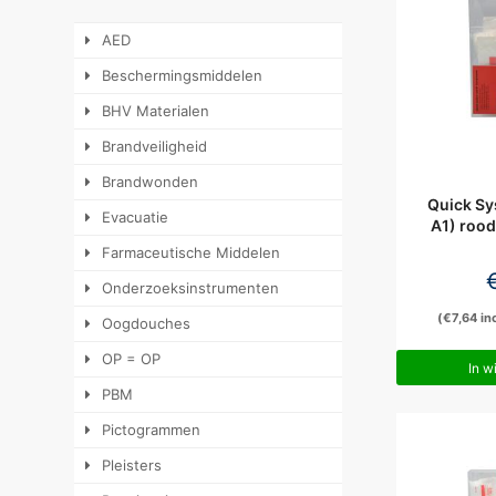
AED
Beschermingsmiddelen
BHV Materialen
Brandveiligheid
Brandwonden
Quick Sy
Evacuatie
A1) roo
Farmaceutische Middelen
Onderzoeksinstrumenten
(
€
7,64
in
Oogdouches
OP = OP
In w
PBM
Pictogrammen
Pleisters