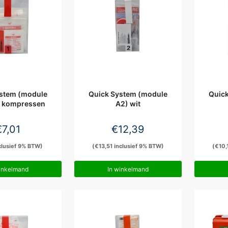
stem (module
Quick System (module
Quic
d kompressen
A2) wit
€
7,01
€
12,39
clusief 9% BTW)
(
€
13,51
inclusief 9% BTW)
(
€
10,
inkelmand
In winkelmand