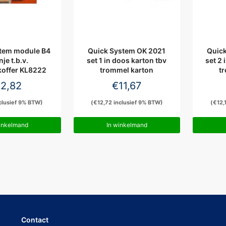
tem module B4
Quick System OK 2021
Quic
je t.b.v.
set 1 in doos karton tbv
set 2 
offer KL8222
trommel karton
t
€
2,82
€
11,67
clusief 9% BTW)
(
€
12,72
inclusief 9% BTW)
(
€
12,
inkelmand
In winkelmand
Contact