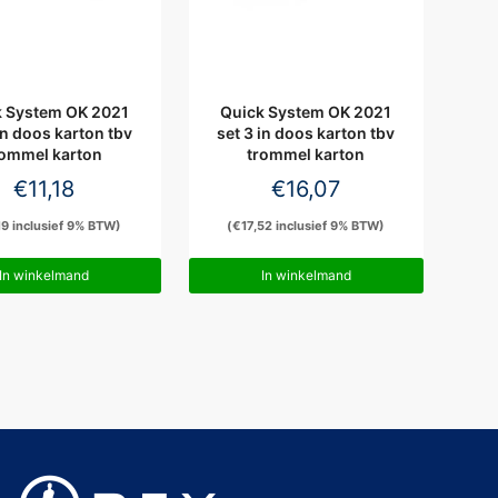
k System OK 2021
Quick System OK 2021
in doos karton tbv
set 3 in doos karton tbv
rommel karton
trommel karton
€
11,18
€
16,07
19
inclusief 9% BTW)
(
€
17,52
inclusief 9% BTW)
In winkelmand
In winkelmand