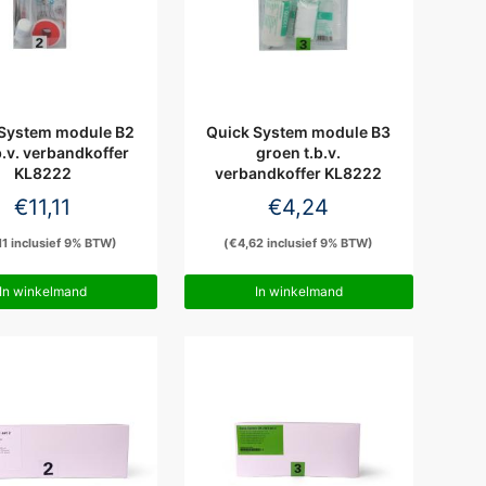
 System module B2
Quick System module B3
b.v. verbandkoffer
groen t.b.v.
KL8222
verbandkoffer KL8222
€
11,11
€
4,24
11
inclusief 9% BTW)
(
€
4,62
inclusief 9% BTW)
In winkelmand
In winkelmand