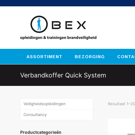
ASSORTIMENT
BEZORGING
CONTA
Verbandkoffer Quick System
Veiligheidsopleidingen
Resultaat 1–2
Consultancy
Productcategorieën