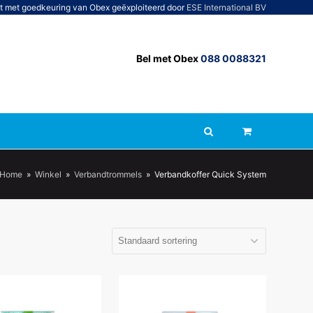
t met goedkeuring van Obex geëxploiteerd door
ESE International BV
Bel met Obex
088 0088321
Home
»
Winkel
»
Verbandtrommels
»
Verbandkoffer Quick System