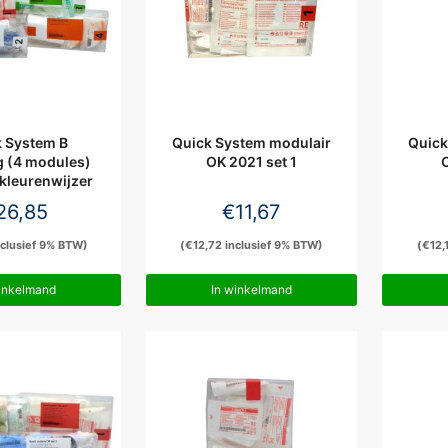
 System B
Quick System modulair
Quick
g (4 modules)
OK 2021 set 1
O
 kleurenwijzer
26,85
€
11,67
clusief 9% BTW)
(
€
12,72
inclusief 9% BTW)
(
€
12,
inkelmand
In winkelmand