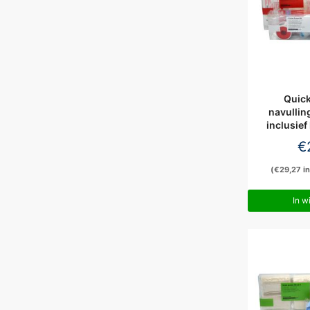
Quick
navullin
inclusief
€
(
€
29,27
in
In w