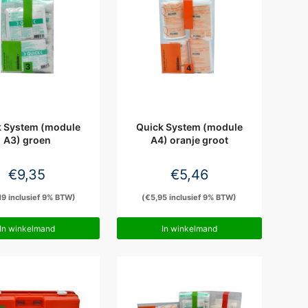
k System (module
Quick System (module
A3) groen
A4) oranje groot
€
9,35
€
5,46
19
inclusief 9% BTW)
(
€
5,95
inclusief 9% BTW)
In winkelmand
In winkelmand