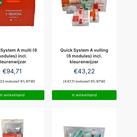
 System A multi (6
Quick System A vulling
odules) incl.
(6 modules) incl.
leurenwijzer
kleurenwijzer
€
94,71
€
43,22
,23
inclusief 9% BTW)
(
€
47,11
inclusief 9% BTW)
In winkelmand
In winkelmand