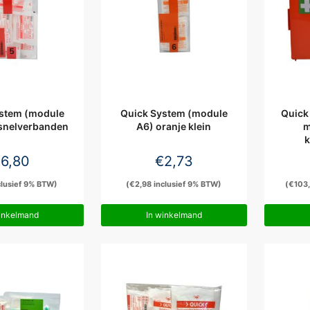
stem (module
Quick System (module
Quick
snelverbanden
A6) oranje klein
m
k
€
6,80
€
2,73
lusief 9% BTW)
(
€
2,98
inclusief 9% BTW)
(
€
103
inkelmand
In winkelmand