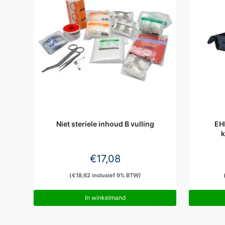
Niet steriele inhoud B vulling
EHB
k
€
17,08
(
€
18,62
inclusief 9% BTW)
In winkelmand