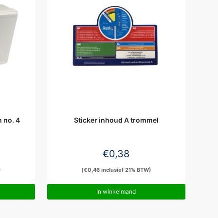
 no. 4
Sticker inhoud A trommel
€
0,38
)
(
€
0,46
inclusief 21% BTW)
In winkelmand