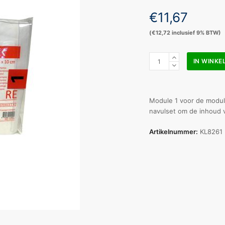
€
11,67
(
€
12,72
inclusief 9% BTW)
Quick
IN WINK
System
modulair
OK
2021
Module 1 voor de modul
set
navulset om de inhoud 
1
aantal
Artikelnummer:
KL8261