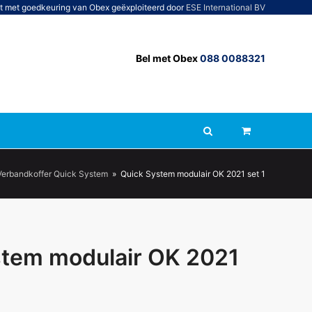
t met goedkeuring van Obex geëxploiteerd door
ESE International BV
Bel met Obex
088 0088321
Verbandkoffer Quick System
»
Quick System modulair OK 2021 set 1
stem modulair OK 2021