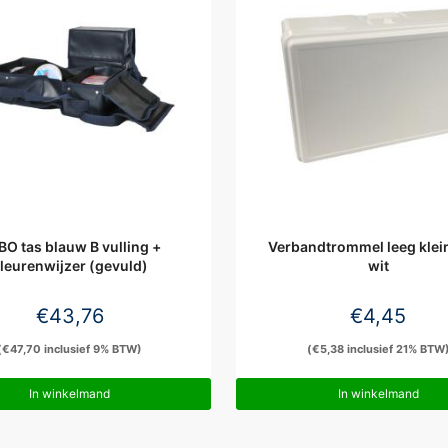
O tas blauw B vulling +
Verbandtrommel leeg klein
leurenwijzer (gevuld)
wit
€
43,76
€
4,45
(
€
47,70
inclusief 9% BTW)
(
€
5,38
inclusief 21% BTW
In winkelmand
In winkelmand