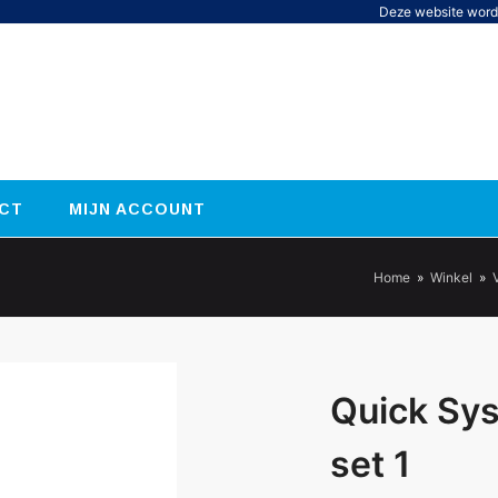
Deze website word
CT
MIJN ACCOUNT
Home
»
Winkel
»
Quick Sy
set 1