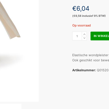
€
6,04
(
€
6,58
inclusief 9% BTW)
Op voorraad
QuickPlast
IN WINK
pleister
elastisch
6
cm
Elastische wondpleister
x
Ook geschikt voor bewe
5
m
Artikelnummer:
Q01520
aantal