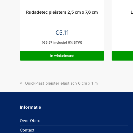
Rudadetec pleisters 2,5 cm x 7,6 cm
L
€
5,11
(
€
5,57
inclusief 9% BTW)
In winkelmand
previous
QuickPlast pleister elastisch 6 cm x 1 m
post:
Informatie
Over Obex
Contact