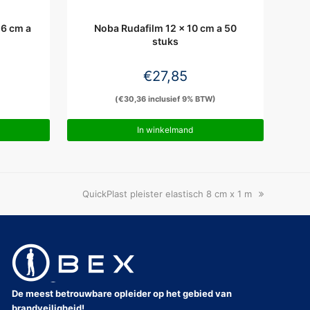
 6 cm a
Noba Rudafilm 12 x 10 cm a 50
stuks
€
27,85
(
€
30,36
inclusief 9% BTW)
In winkelmand
next
QuickPlast pleister elastisch 8 cm x 1 m
post:
De meest betrouwbare opleider op het gebied van
brandveiligheid!