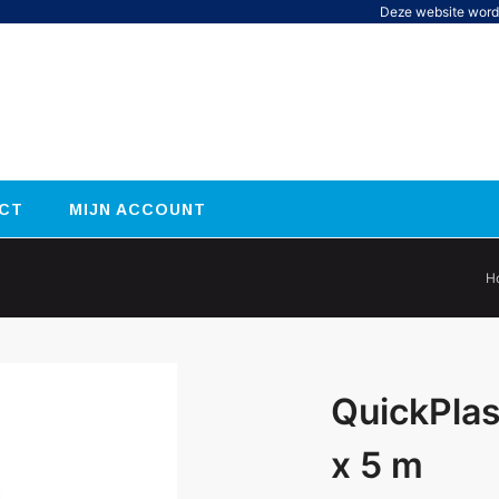
Deze website word
CT
MIJN ACCOUNT
H
QuickPlas
x 5 m