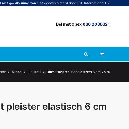
t met goedkeuring van Obex geëxploiteerd door
ESE International BV
Bel met Obex
088 0088321
ome
»
Winkel
»
Pleisters
»
QuickPlast pleister elastisch 6 cm x 5 m
t pleister elastisch 6 cm