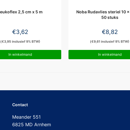
eukoflex 2,5 cm x 5 m
Noba Rudavlies steriel 10 x
50 stuks
€
3,62
€
8,82
(
€
3,95
inclusief 9% BTW)
(
€
9,61
inclusief 9% BTW)
In winkelmand
In winkelmand
Contact
Meander 551
6825 MD Arnhem