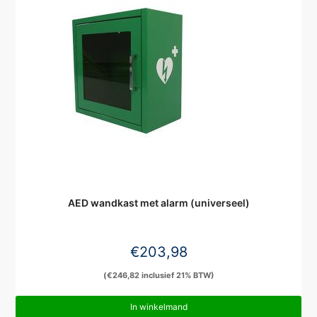
AED wandkast met alarm (universeel)
€
203,98
(
€
246,82
inclusief 21% BTW)
In winkelmand