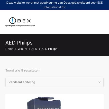
Deze website wordt met goedkeuring van Obex geëxploiteerd door
ESE
International BV
O
Mo
M
AED Philips
Home
»
Winkel
»
AED
»
AED Philips
Toont alle 8 resultaten