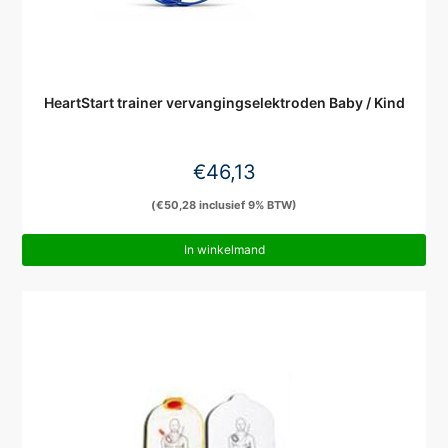
HeartStart trainer vervangingselektroden Baby / Kind
€
46,13
(
€
50,28
inclusief 9% BTW)
In winkelmand