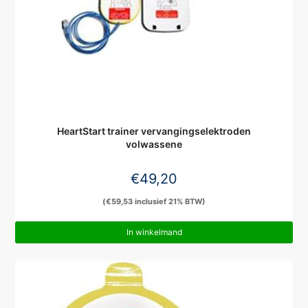
HeartStart trainer vervangingselektroden
volwassene
€
49,20
(
€
59,53
inclusief 21% BTW)
In winkelmand