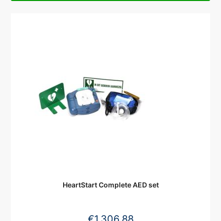
HeartStart Complete AED set
€
1.306,88