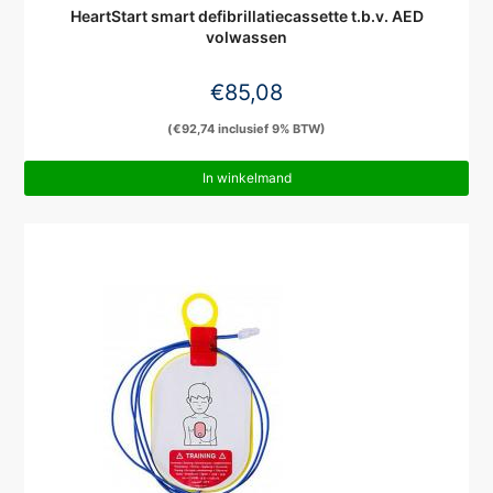
HeartStart smart defibrillatiecassette t.b.v. AED
volwassen
€
85,08
(
€
92,74
inclusief 9% BTW)
In winkelmand