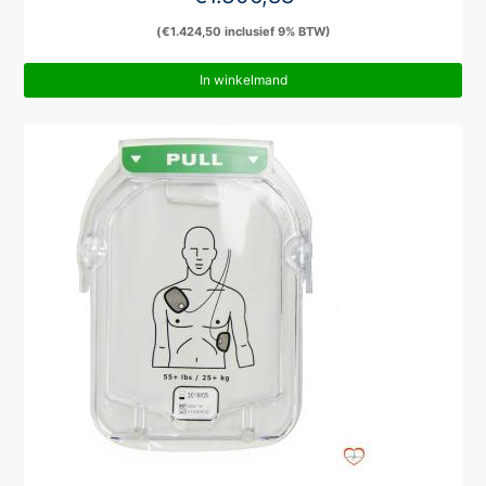
(
€
1.424,50
inclusief 9% BTW)
In winkelmand