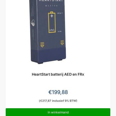
HeartStart batterij AED en FRx
€
199,88
(
€
217,87
inclusief 9% BTW)
In winkelmand