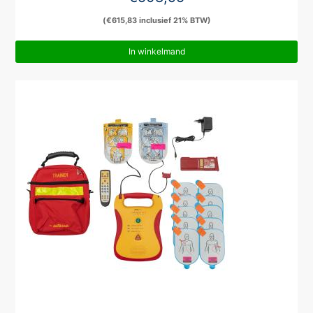
(
€
615,83
inclusief 21% BTW)
In winkelmand