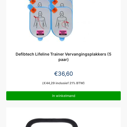
Defibtech Lifeline Trainer Vervangingsplakkers (5
paar)
€
36,60
(
€
44,29
inclusief 21% BTW)
In winkelmand